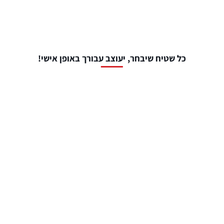
כל שטיח שיבחר, יעוצב עבורך באופן אישי!
שלב 1: סט שטיחים
שטיחים לפנים הרכב
₪
355
שטיח לתא מטען
₪
349