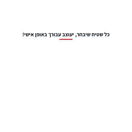
כל שטיח שיבחר, יעוצב עבורך באופן אישי!
שלב 1: סט שטיחים
שטיחים לפנים הרכב
₪
439
שטיח לשורה שלישית
₪
99