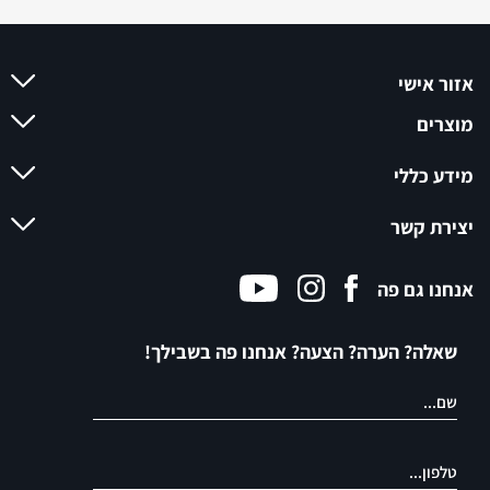
אנחנו גם פה
שאלה? הערה? הצעה? אנחנו פה בשבילך!
אני מסכים/מסכימה
לתנאים ולהגבלות
חזרו אליי
ו
למדיניות הפרטיות
, ומאשר/ת יצירת קשר מצד
סאסא טראסט בע״מ
אנו מתמחים בייצור שטיחי יוקרה לכל סוגי הרכבים
בהתאמה אישית. את שטיחי SASA ניתן להזמין דרך