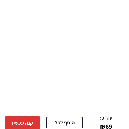
איכות גבוהה :
באחריות
סה״כ:
הוסף לסל
קנה עכשיו
₪
69
נשמח לשמוע ממך