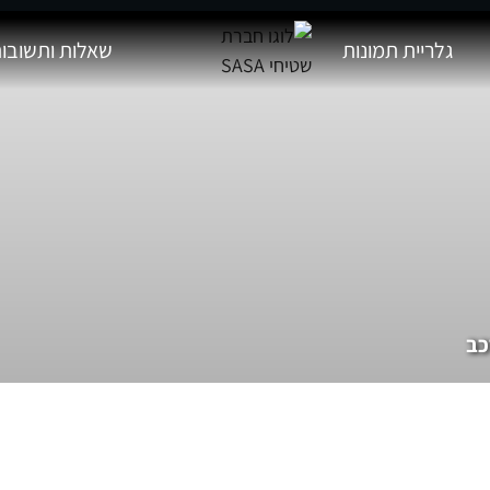
גלריית תמונות
שאלות ותשובו
כב