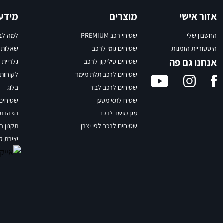
אזור אישי
מוצרים
מידע 
החשבון שלי
שטיחי רכב PREMIUM
למה לבח
היסטוריית הזמנות
שטיחים גומי לרכב
שאלות ו
אנחנו גם פה
שטיחים סיליקון לרכב
גלריית 
שטיחים לרכב תלת מימד
לקוחות 
שטיחים לרכב לבד
בלוג
שטיח לתא מטען
שטיחים ASA
מגן מושב לרכב
הצהרת נ
שטיחים לרכב לפי יצרן
תקנון ה
יצירת ק