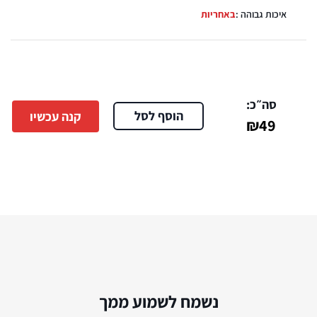
איכות גבוהה :
באחריות
סה״כ:
הוסף לסל
קנה עכשיו
₪
49
נשמח לשמוע ממך