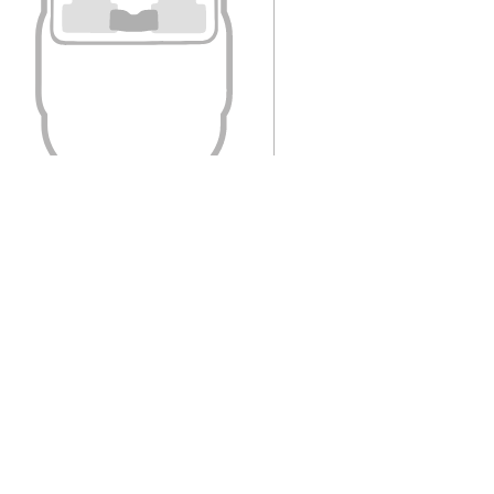
מבט מקרוב
שלב 2: ובאיזה צבעים נייצר אותם עבורך?
צבע השטיח:
שחור