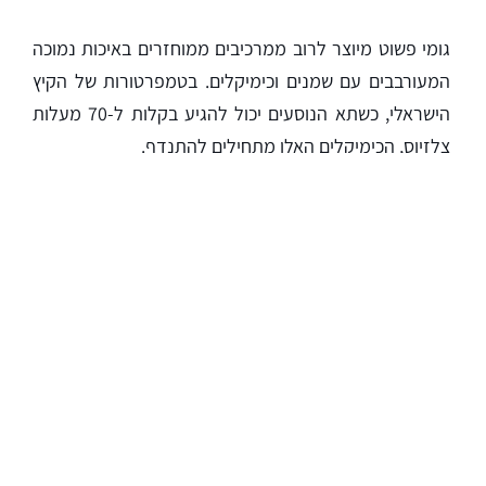
גומי פשוט מיוצר לרוב ממרכיבים ממוחזרים באיכות נמוכה
המעורבבים עם שמנים וכימיקלים. בטמפרטורות של הקיץ
הישראלי, כשתא הנוסעים יכול להגיע בקלות ל-70 מעלות
צלזיוס, הכימיקלים האלו מתחילים להתנדף.
זהו הריח החריף שאתם מריחים. מעבר לחוסר הנעימות,
מדובר בשאיפה של חומרים כימיים בחלל סגור ומצומצם.
המדע שמאחורי הריח: פתלטים וגזי VOC
בתא הנוסעים
הריח הטיפוסי של גומי זול הנובע מחום אינו סתם מטרד ריח
– הוא עדות לתהליך כימי שנקרא Degassing (פליטת
גזים).
גומי תעשייתי פשוט מכיל פתלטים , תרכובות כימיות