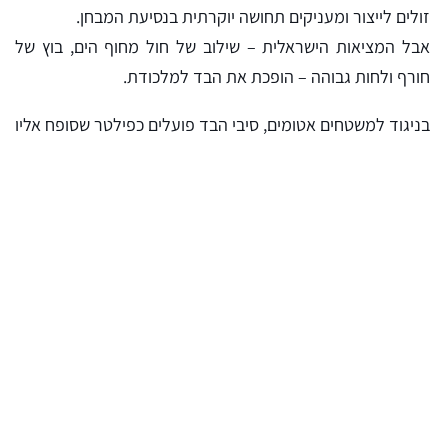
זולים לייצור ומעניקים תחושה יוקרתית בנסיעת המבחן.
אבל המציאות הישראלית – שילוב של חול מחוף הים, בוץ של
חורף ולחות גבוהה – הופכת את הבד למלכודת.
בניגוד למשטחים אטומים, סיבי הבד פועלים כפילטר שסופח אליו
הכל. ברגע שנוזל כלשהו נשפך על השטיח, הוא לא רק נרטב,
הוא נאגר בתוך השכבות התחתונות.
שם, הרחק מהעין, מתחילה היווצרות של בקטריות ועובש. זו
הסיבה שרכבים רבים סובלים מריח של טחב ששום עץ ריח לא
מצליח לנצח.
הסכנה הבריאותית: קרדית האבק
והאוויר שאתם נושמים ברכב